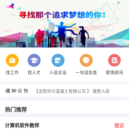
找工作
找人才
入驻企业
一句话信息
职场资讯
王女士 发布 [电气二氧焊工 ] 招聘信息
【大连益丰物流科技有限公司 】 强势入驻
【沈阳华兴混凝土有限公司 】 强势入驻
【宾仕富国际贸易有限公司 】 强势入驻
【优密得现代建材（大连）有限公司 】 强势入驻
【宝鸿佳创设计中心 】 强势入驻
热门推荐
王诗泳 发布 [计算机软件教师 ] 招聘信息
张老师 发布 [急聘网上兼职录入员 ] 招聘信息
张先生 发布 [锅炉操作工 ] 招聘信息
计算机软件教师
面议