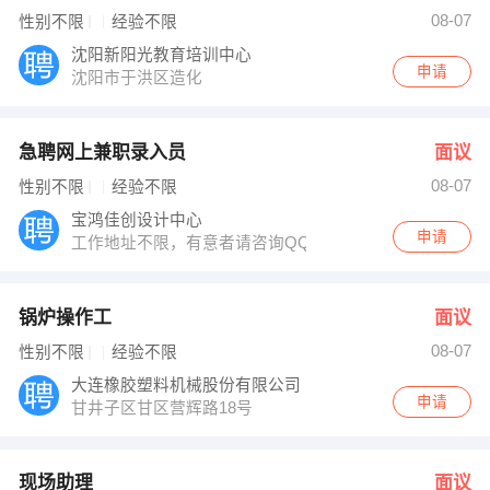
路先生 发布 [现场助理 ] 招聘信息
08-07
性别不限
经验不限
王女士 发布 [电气二氧焊工 ] 招聘信息
【大连益丰物流科技有限公司 】 强势入驻
沈阳新阳光教育培训中心
申请
沈阳市于洪区造化
急聘网上兼职录入员
面议
08-07
性别不限
经验不限
宝鸿佳创设计中心
申请
工作地址不限，有意者请咨询QQ：758870090
锅炉操作工
面议
08-07
性别不限
经验不限
大连橡胶塑料机械股份有限公司
申请
甘井子区甘区营辉路18号
现场助理
面议